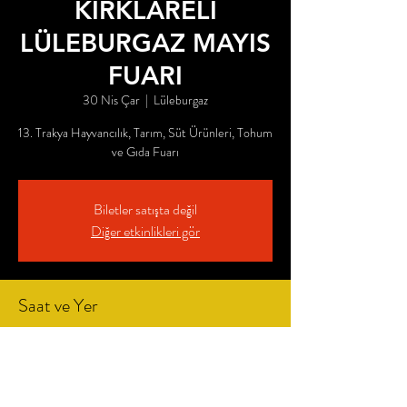
KIRKLARELİ
LÜLEBURGAZ MAYIS
FUARI
30 Nis Çar
  |  
Lüleburgaz
13. Trakya Hayvancılık, Tarım, Süt Ürünleri, Tohum
ve Gıda Fuarı
Biletler satışta değil
Diğer etkinlikleri gör
Saat ve Yer
30 Nis 2025 10:00
Lüleburgaz, Hürriyet, Pazaryeri Sk No:3, 39750
Lüleburgaz/Kırklareli, Türkiye