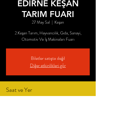
EDİRNE KEŞAN
TARIM FUARI
27 May Sal
  |  
Keşan
2.Keşan Tarım, Hayvancılık, Gıda, Sanayi,
Otomotiv Ve İş Makinaları Fuarı
Biletler satışta değil
Diğer etkinlikleri gör
Saat ve Yer
27 May 2025 10:00
Keşan, İspat Cami, 22900 Keşan/Edirne, Türkiye
Share This Event