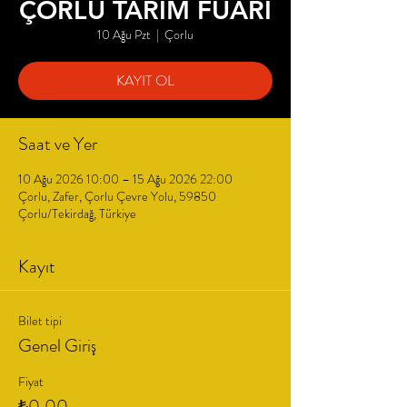
ÇORLU TARIM FUARI
10 Ağu Pzt
  |  
Çorlu
KAYIT OL
Saat ve Yer
10 Ağu 2026 10:00 – 15 Ağu 2026 22:00
Çorlu, Zafer, Çorlu Çevre Yolu, 59850
Çorlu/Tekirdağ, Türkiye
Kayıt
Bilet tipi
Genel Giriş
Fiyat
₺0,00